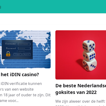
g
 het iDIN casino?
iDIN-verificatie kunnen
De beste Nederlands
rs van een website
goksites van 2022
 18 jaar of ouder te zijn. Dit
ame voor...
We zijn alweer over de helft