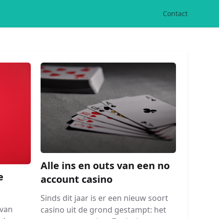
Contact
Alle ins en outs van een no
e
account casino
Sinds dit jaar is er een nieuw soort
 van
casino uit de grond gestampt: het